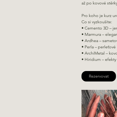
až po kovové stěrky
Pro koho je kurz urč
Co si vyzkoušíte:
• Cemento 3D – jem
• Marmura – elegan
• Ardhea – sametov
• Perla – perleťové 
• ArchiMetal – kov
Rezervovat