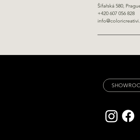
Šífařská 580, Pragu
+420 607 056 828
info@coloricreativ
SHOWRO