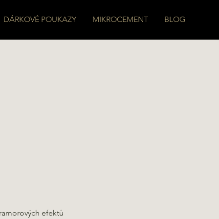
DÁRKOVÉ POUKAZY
MIKROCEMENT
BLOG
mramorových efektů