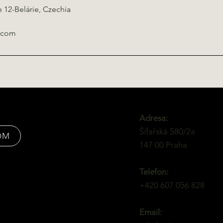
e 12-Belárie, Czechia
i.com
Adresa:
Šífařská 580/2a
OM
147 00 Praha
Telefon:
+420 607 056 828
Email: