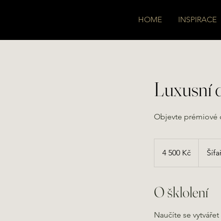
HOME
INSPIRACE
Luxusní d
Objevte prémiové de
4 500
českých
4 500 Kč
Šífa
korun
O šklolení
Naučíte se vytváře