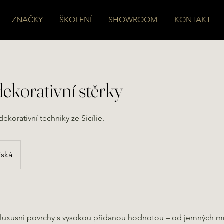
ZNAČKY
ŠKOLENÍ
SHOWROOM
KONTAKT
ekorativní stěrky
korativní techniky ze Sicílie.
řská
t luxusní povrchy s vysokou přidanou hodnotou – od jemných 