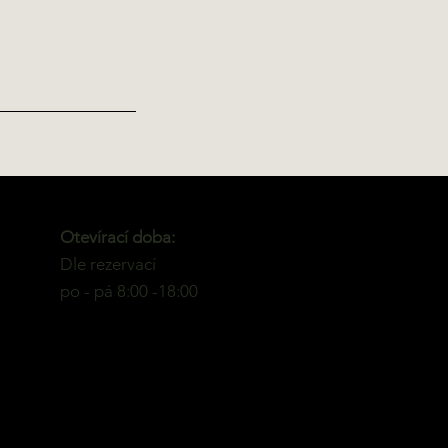
Otevírací doba:
Dle rezervací
po - pá 8:00 -18:00