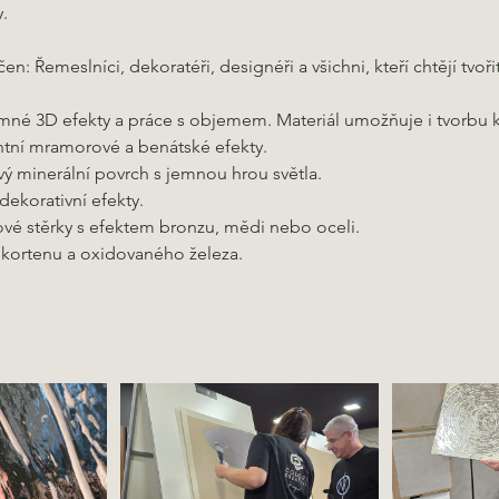
.
en: Řemeslníci, dekoratéři, designéři a všichni, kteří chtějí tvoři
né 3D efekty a práce s objemem. Materiál umožňuje i tvorbu k
tní mramorové a benátské efekty.
ý minerální povrch s jemnou hrou světla.
dekorativní efekty.
ové stěrky s efektem bronzu, mědi nebo oceli.