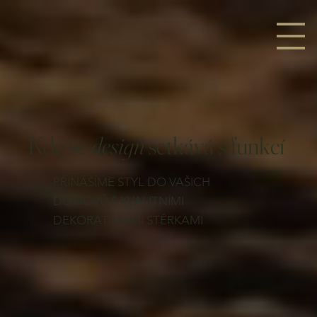
Kde se
design
setkává s funkcí
PŘINÁŠÍME STYL DO VAŠICH
DOMOVŮ S KVALITNÍMI
DEKORATIVNÍMI STĚRKAMI