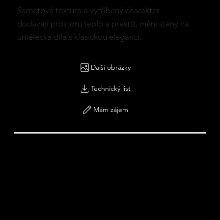
Sametová textura a vytříbený charakter
dodávají prostoru teplo a prestiž, mění stěny na
umělecká díla s klasickou elegancí.
Další obrázky
Technický list
Mám zájem