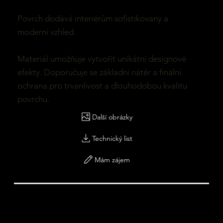
Povrch dodává interiérům sofistikovaný a
moderní vzhled.
Materiál umožňuje vytvořit unikátní designové
efekty. Doporučuje se základní nátěr a finální
ochrana pro trvanlivost a dlouhodobou kvalitu
povrchu.
Další obrázky
Technický list
Mám zájem