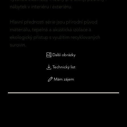
nábytek v interiéru i exteriéru.
Hlavní přednosti série jsou přírodní původ
materiálu, tepelná a akustická izolace a
ekologický přístup s využitím recyklovaných
surovin.
Další obrázky
Technický list
Mám zájem