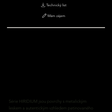
Technický list
Mám zájem
Série HIRIDIUM jsou povrchy s metalickým
leskem a autentickým vzhledem patinovaného