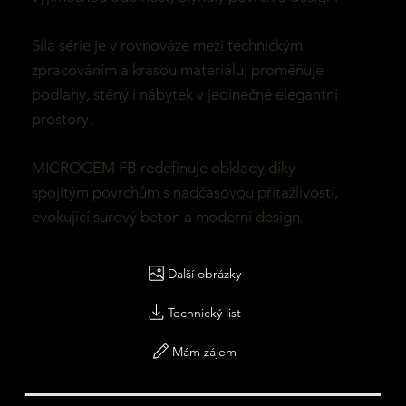
Síla série je v rovnováze mezi technickým
zpracováním a krásou materiálu, proměňuje
podlahy, stěny i nábytek v jedinečné elegantní
prostory.
MICROCEM FB redefinuje obklady díky
spojitým povrchům s nadčasovou přitažlivostí,
evokující surový beton a moderní design.
Další obrázky
Technický list
Mám zájem