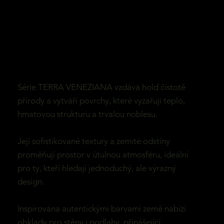
Série TERRA VENEZIANA vzdává hold čistotě
přírody a vytváří povrchy, které vyzařují teplo,
hmatovou strukturu a trvalou noblesu.
Její sofistikované textury a zemité odstíny
proměňují prostor v útulnou atmosféru, ideální
pro ty, kteří hledají jednoduchý, ale výrazný
design.
Inspirována autentickými barvami země nabízí
obklady pro stěny i podlahy, přinášející