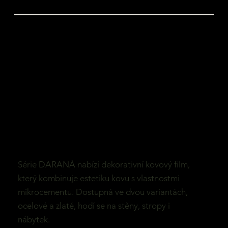
Série DARANÀ nabízí dekorativní kovový film,
který kombinuje estetiku kovu s vlastnostmi
mikrocementu. Dostupná ve dvou variantách,
ocelové a zlaté, hodí se na stěny, stropy i
nábytek.