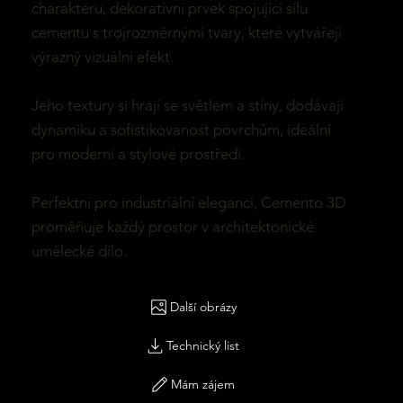
charakteru, dekorativní prvek spojující sílu
cementu s trojrozměrnými tvary, které vytvářejí
výrazný vizuální efekt.
Jeho textury si hrají se světlem a stíny, dodávají
dynamiku a sofistikovanost povrchům, ideální
pro moderní a stylové prostředí.
Perfektní pro industriální eleganci, Cemento 3D
proměňuje každý prostor v architektonické
umělecké dílo.
Další obrázy
Technický list
Mám zájem