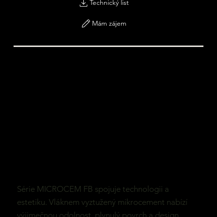
Technický list
Mám zájem
Série MICROCEM FB spojuje technologii a
estetiku. Vláknem vyztužený mikrocement nabízí
výjimečnou odolnost, plynulý povrch a design.