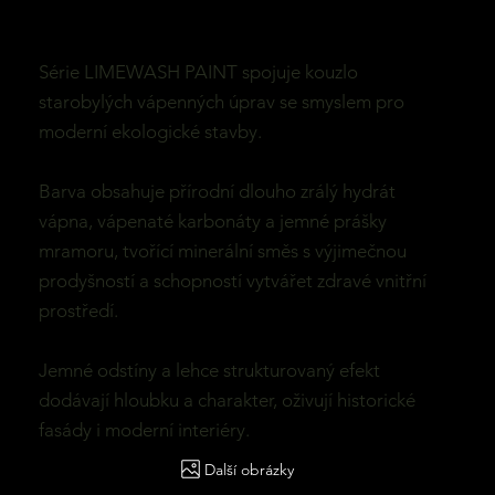
Série LIMEWASH PAINT spojuje kouzlo
starobylých vápenných úprav se smyslem pro
moderní ekologické stavby.
Barva obsahuje přírodní dlouho zrálý hydrát
vápna, vápenaté karbonáty a jemné prášky
mramoru, tvořící minerální směs s výjimečnou
prodyšností a schopností vytvářet zdravé vnitřní
prostředí.
Jemné odstíny a lehce strukturovaný efekt
dodávají hloubku a charakter, oživují historické
fasády i moderní interiéry.
Další obrázky