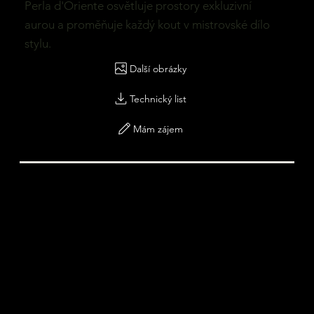
Perla d'Oriente osvětluje prostory exkluzivní
aurou a proměňuje každý kout v mistrovské dílo
stylu.
Další obrázky
Technický list
Mám zájem