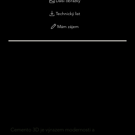
Další obrázky
Technický list
Mám zájem
Cemento 3D je výrazem modernosti a