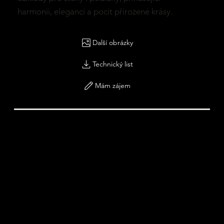
harmonii, eleganci a pocit přirozené krásy.
Další obrázky
Technický list
Mám zájem