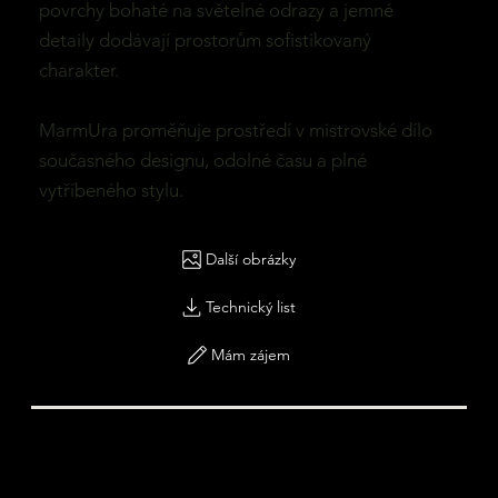
povrchy bohaté na světelné odrazy a jemné
detaily dodávají prostorům sofistikovaný
charakter.
MarmUra proměňuje prostředí v mistrovské dílo
současného designu, odolné času a plné
vytříbeného stylu.
Další obrázky
Technický list
Mám zájem