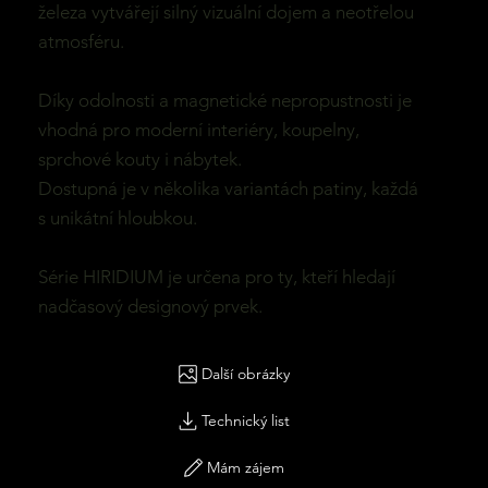
železa vytvářejí silný vizuální dojem a neotřelou
atmosféru.
Díky odolnosti a magnetické nepropustnosti je
vhodná pro moderní interiéry, koupelny,
sprchové kouty i nábytek.
Dostupná je v několika variantách patiny, každá
s unikátní hloubkou.
Série HIRIDIUM je určena pro ty, kteří hledají
nadčasový designový prvek.
Další obrázky
Technický list
Mám zájem