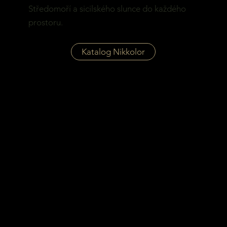
Středomoří a sicilského slunce do každého
prostoru.
Katalog Nikkolor