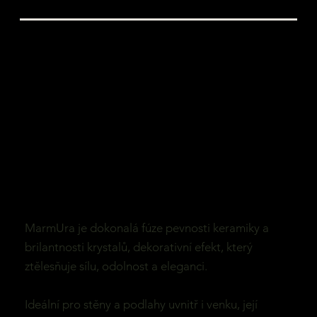
MarmUra je dokonalá fúze pevnosti keramiky a
brilantnosti krystalů, dekorativní efekt, který
ztělesňuje sílu, odolnost a eleganci.
Ideální pro stěny a podlahy uvnitř i venku, její