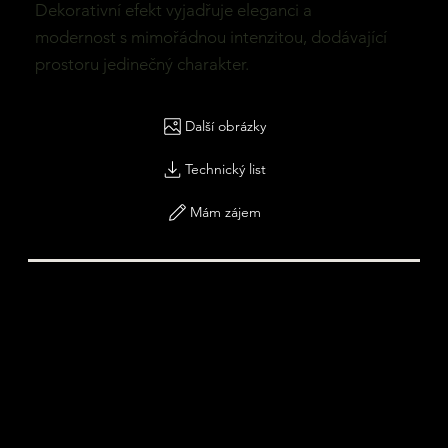
Dekorativní efekt vyjadřuje eleganci a
modernost s mimořádnou intenzitou, dodávající
prostoru jedinečný charakter.
Další obrázky
Technický list
Mám zájem