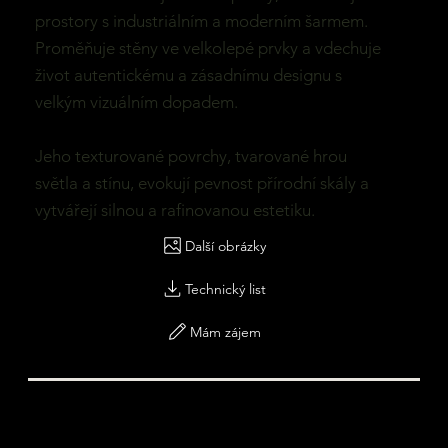
prostory s industriálním a moderním šarmem.
Proměňuje stěny ve velkolepé prvky a vdechuje
život autentickému a zásadnímu designu s
velkým vizuálním dopadem.
Jeho texturované povrchy, tvarované hrou
světla a stínu, evokují pevnost přírodní skály a
vytvářejí silnou a rafinovanou estetiku.
Další obrázky
Technický list
Mám zájem