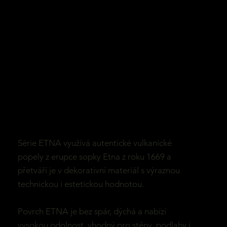
Série ETNA využívá autentické vulkanické
popely z erupce sopky Etna z roku 1669 a
přetváří je v dekorativní materiál s výraznou
technickou i estetickou hodnotou.
Povrch ETNA je bez spár, dýchá a nabízí
vysokou odolnost, vhodný pro stěny, podlahy i