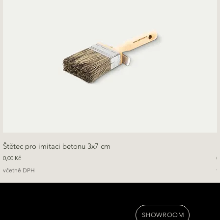
Štětec pro imitaci betonu 3x7 cm
Cena
C
0,00 Kč
0
včetně DPH
v
SHOWROOM