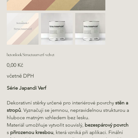
betonlook Structuurverf -velvet
Cena
0,00 Kč
včetně DPH
Série Japandi Verf
Dekorativní stěrky určené pro interiérové povrchy
stěn a
stropů
. Vyznačují se jemnou, nepravidelnou strukturou a
hluboce matným vzhledem bez lesku.
Materiál umožňuje vytvořit souvislý,
bezespárový povrch
s
přirozenou kresbou
, která vzniká při aplikaci. Finální