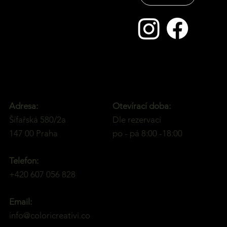
Otevírací doba:
Adresa:
Dle rezervací
Šífařská 580/2a
po - pá 8:00 -18:00
147 00 Praha
Telefon:
+420 607 056 828
Email:
info@coloricreativi.co